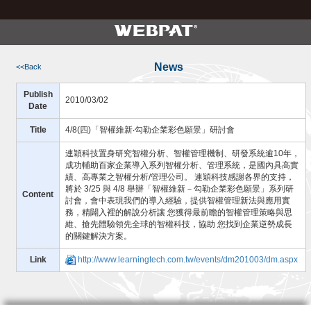
News
<<Back
Publish
2010/03/02
Date
Title
4/8(四)「智權維新‧勾勒企業彩色願景」研討會
連穎科技置身研究智權分析、智權管理機制、研發系統逾10年，
成功輔助百家企業導入系列智權分析、管理系統，是國內具高實
績、高專業之智權分析/管理公司。 連穎科技感謝各界的支持，
將於 3/25 與 4/8 舉辦「智權維新－勾勒企業彩色願景」系列研
Content
討會，會中表現我們的導入經驗，提供智權管理新法與應用實
務，精闢入裡的解說分析讓 您獲得最前瞻的智權管理策略與思
維、搶先體驗領先全球的智權科技，協助 您找到企業逆勢成長
的關鍵解決方案。
Link
http://www.learningtech.com.tw/events/dm201003/dm.aspx