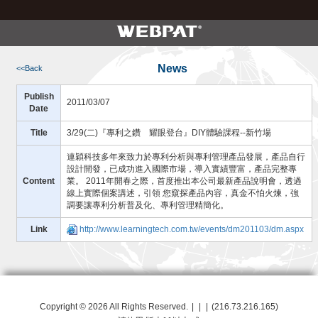
News
<<Back
Publish
2011/03/07
Date
Title
3/29(二)『專利之鑽 耀眼登台』DIY體驗課程--新竹場
連穎科技多年來致力於專利分析與專利管理產品發展，產品自行
設計開發，已成功進入國際市場，導入實績豐富，產品完整專
Content
業。 2011年開春之際，首度推出本公司最新產品說明會，透過
線上實際個案講述，引領 您窺探產品內容，真金不怕火煉，強
調要讓專利分析普及化、專利管理精簡化。
Link
http://www.learningtech.com.tw/events/dm201103/dm.aspx
專利檢索
Copyright © 2026
All Rights Reserved.
|
|
|
(216.73.216.165)